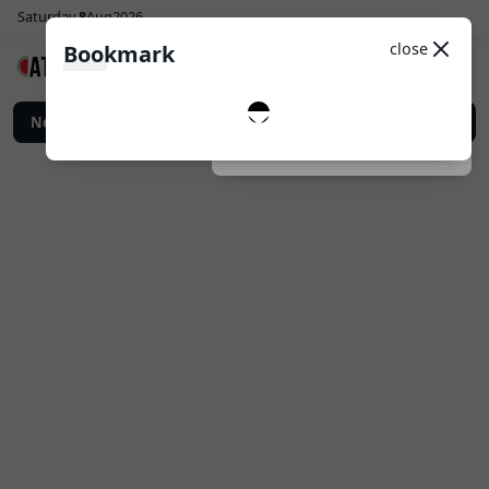
Saturday
8
Aug
2026
Sosial Media
Theme
close
Bookmark
0
Follow
Bisnis yang Lebih Efektif
News
Top Up Game Online: Cara Praktis Memenuhi Ke
Dark
System
Light