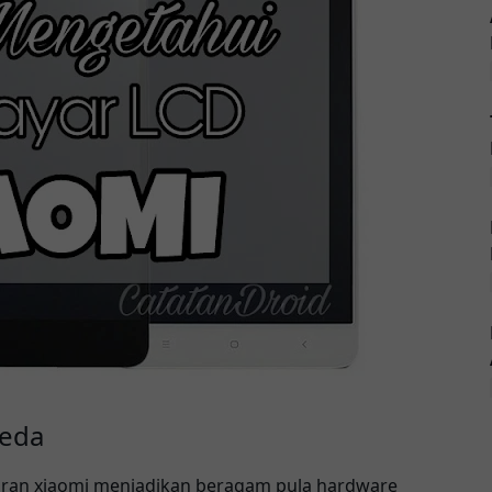
beda
uaran xiaomi menjadikan beragam pula hardware