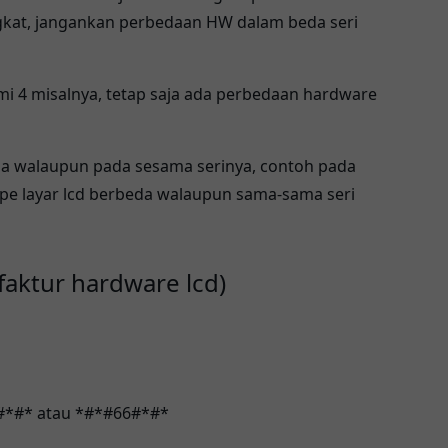
kat, jangankan perbedaan HW dalam beda seri
mi 4 misalnya, tetap saja ada perbedaan hardware
a walaupun pada sesama serinya, contoh pada
ype layar lcd berbeda walaupun sama-sama seri
faktur hardware lcd)
#*#* atau *#*#66#*#*