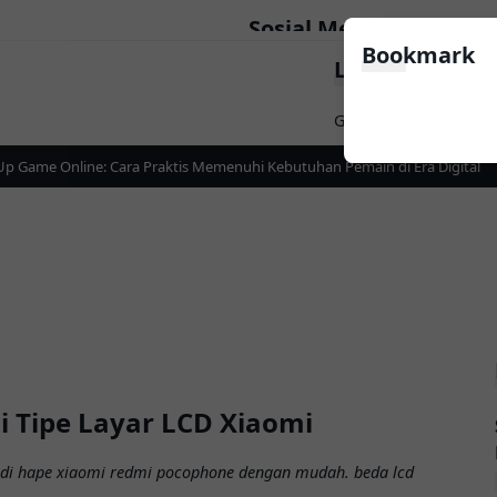
Sosial Media
Bookmark
LinkList Nav
Follow
Game
Apps
News
 Game Online: Cara Praktis Memenuhi Kebutuhan Pemain di Era Digital
 Tipe Layar LCD Xiaomi
m di hape xiaomi redmi pocophone dengan mudah. beda lcd