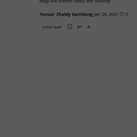
ebbg boe tianma sharp dan huaxing"
Yanuar Zhaldy Gemilang
Jan 29, 2021
0
3 min read