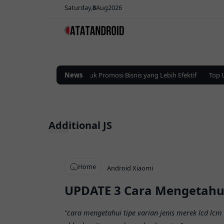
Saturday
8
Aug
2026
Solusi Iklan Digital untuk Promosi Bisnis yang Lebih Efektif
News
Top Up
Additional JS
Home
Android
Xiaomi
UPDATE 3 Cara Mengetahui
"cara mengetahui tipe varian jenis merek lcd lc