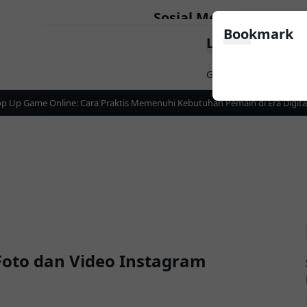
Sosial Media
Bookmark
LinkList Nav
Follow
Game
Apps
News
 Up Game Online: Cara Praktis Memenuhi Kebutuhan Pemain di Era Digital
oto dan Video Instagram