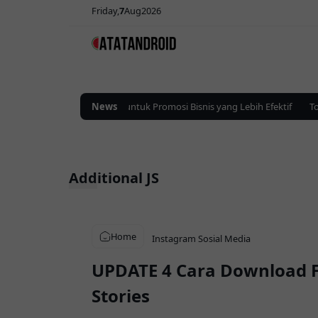
Friday
7
Aug
2026
Solusi Iklan Digital untuk Promosi Bisnis yang Lebih Efektif
News
Top
Additional JS
Home
Instagram
Sosial Media
UPDATE 4 Cara Download F
Stories