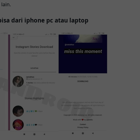
lain.
bisa dari iphone pc atau laptop