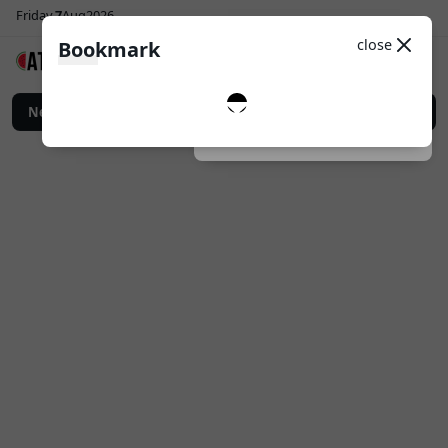
Friday
7
Aug
2026
Sosial Media
Theme
close
Bookmark
0
Follow
 Bisnis yang Lebih Efektif
News
Top Up Game Online: Cara Praktis Memenuhi K
Dark
System
Light