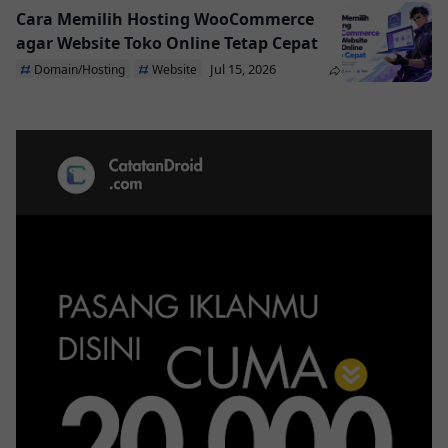
Cara Memilih Hosting WooCommerce
agar Website Toko Online Tetap Cepat
Jul 15, 2026
Domain/Hosting
Website