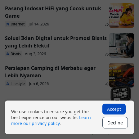
Pasang Indosat HiFi yang Cocok untuk
Game
Jul 14, 2026
Internet
Solusi Iklan Digital untuk Promosi Bisnis
yang Lebih Efektif
Aug 3, 2026
Bisnis
Persiapan Camping di Merbabu agar
Lebih Nyaman
×
Jun 6, 2026
Lifestyle
Accept
We use cookies to ensure you get the
best experience on our website.
Learn
Decline
more our privacy policy
.