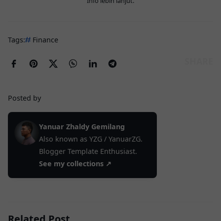
Info lebih lanjut
.
Tags:
Finance
Posted by
Yanuar Zhaldy Gemilang
Also known as YZG / YanuarZG.
Blogger Template Enthusiast.
See my collections ↗
Related Post