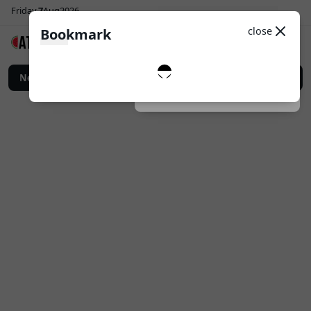
Friday
7
Aug
2026
Sosial Media
Theme
close
Bookmark
0
Follow
omosi Bisnis yang Lebih Efektif
News
Top Up Game Online: Cara Praktis Memen
Dark
System
Light