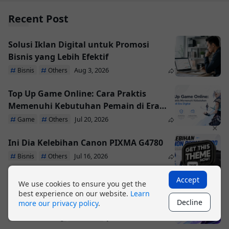
Recent Post
Solusi Iklan Digital untuk Promosi
Bisnis yang Lebih Efektif
Aug 3, 2026
Bisnis
Others
Top Up Game Online: Cara Praktis
Memenuhi Kebutuhan Pemain di Era
Digital
Jul 20, 2026
Game
Others
×
Ini Dia Kelebihan Canon PIXMA G4780
Jul 16, 2026
Bisnis
Others
Accept
We use cookies to ensure you get the
Cara Memilih Hosting WooCommerce
best experience on our website.
Learn
Decline
more our privacy policy
.
agar Website Toko Online Tetap Cepat
Jul 15, 2026
Domain/Hosting
Website