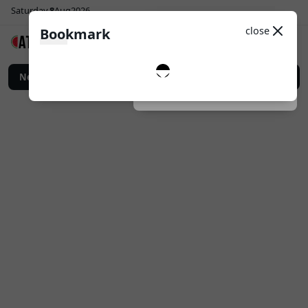
Saturday
8
Aug
2026
Sosial Media
Theme
close
Bookmark
0
Follow
n Digital untuk Promosi Bisnis yang Lebih Efektif
News
Top Up Game Online: Ca
Dark
System
Light