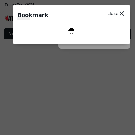
Friday
7
Aug
2026
Sosial Media
Theme
close
Bookmark
0
Follow
n Digital untuk Promosi Bisnis yang Lebih Efektif
News
Top Up Game Online: Ca
Dark
System
Light