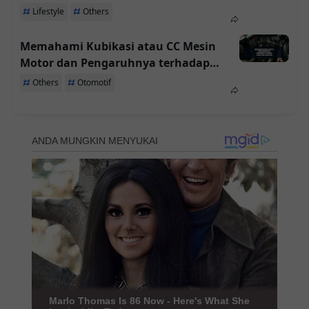
Terpenuhi Berkat Solidaritas Anda
Lifestyle
Others
Memahami Kubikasi atau CC Mesin
Motor dan Pengaruhnya terhadap
Tenaga yang Dihasilkan
Others
Otomotif