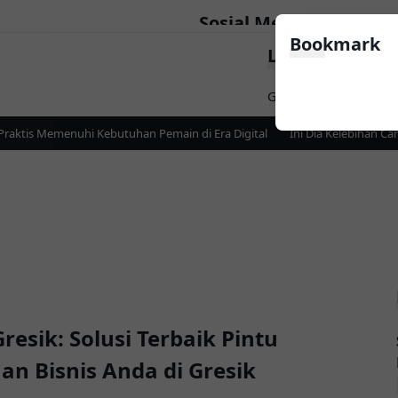
Sosial Media
Bookmark
LinkList Nav
Follow
Game
Apps
News
aktis Memenuhi Kebutuhan Pemain di Era Digital
Ini Dia Kelebihan Can
esik: Solusi Terbaik Pintu
 Bisnis Anda di Gresik