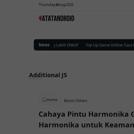
Thursday
6
Aug
2026
ital untuk Promosi Bisnis yang Lebih Efektif
News
Top Up Game Online: Cara Pr
Additional JS
Home
Bisnis
Others
Cahaya Pintu Harmonika Gr
Harmonika untuk Keamanan