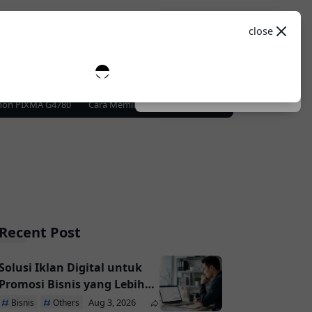
Theme
close
0
Spesifikasi
Sosial Media
Dark
System
Light
on PIXMA G4780
Cara Memilih Hosting WooCommerce agar Website Toko
Recent Post
Solusi Iklan Digital untuk
Promosi Bisnis yang Lebih
Efektif
Aug 3, 2026
Bisnis
Others