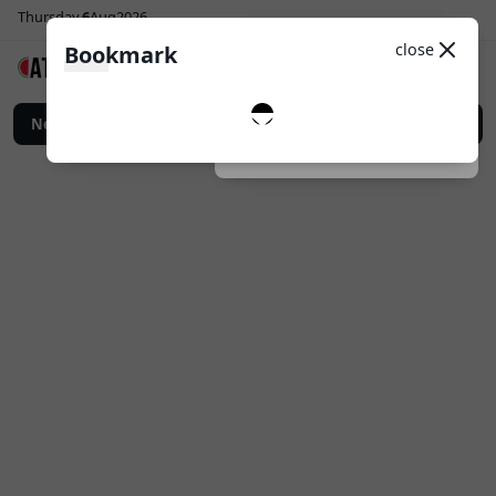
Thursday
6
Aug
2026
Sosial Media
Theme
close
Bookmark
0
Follow
bih Efektif
News
Top Up Game Online: Cara Praktis Memenuhi Kebutuhan Pemai
Dark
System
Light