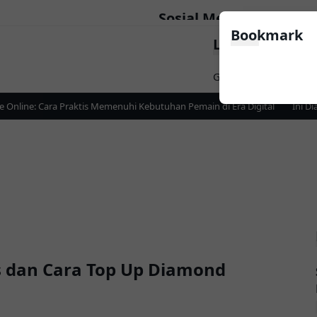
Sosial Media
Bookmark
LinkList Nav
Follow
Game
Apps
News
line: Cara Praktis Memenuhi Kebutuhan Pemain di Era Digital
Ini Dia 
s dan Cara Top Up Diamond