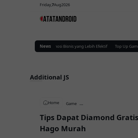
Friday
7
Aug
2026
lusi Iklan Digital untuk Promosi Bisnis yang Lebih Efektif
News
Top Up Game On
Additional JS
Home
...
Game
Tips Dapat Diamond Grati
Hago Murah