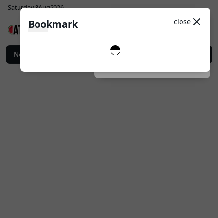
Saturday
8
Aug
2026
Sosial Media
Theme
close
Bookmark
0
Follow
an Digital untuk Promosi Bisnis yang Lebih Efektif
News
Top Up Game Online: C
Dark
System
Light