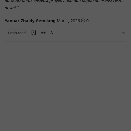
AutoCAD untuk efisiensi proyek Anda dan dapatkan lisensi resmi
di sini."
Yanuar Zhaldy Gemilang
Mar 1, 2026
0
1 min read