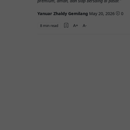
premium, aman, dan siap bersaing di pasar."
Yanuar Zhaldy Gemilang
May 20, 2026
0
8 min read