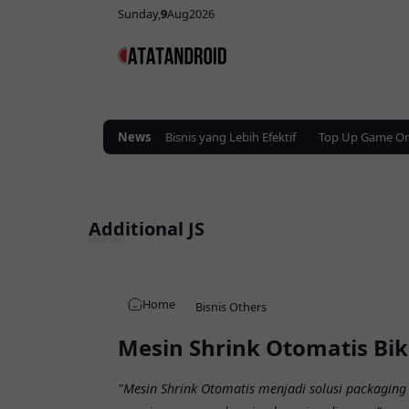
Sunday
9
Aug
2026
 Iklan Digital untuk Promosi Bisnis yang Lebih Efektif
News
Top Up Game Online
Additional JS
Home
Bisnis
Others
Mesin Shrink Otomatis Bi
"Mesin Shrink Otomatis menjadi solusi packagi