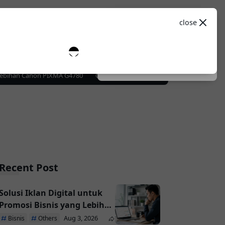
Theme
close
0
Spesifikasi
Sosial Media
Dark
System
Light
ebihan Canon PIXMA G4780
Cara Memilih Hosting WooCommerce agar Web
Recent Post
Solusi Iklan Digital untuk
Promosi Bisnis yang Lebih
Efektif
Aug 3, 2026
Bisnis
Others