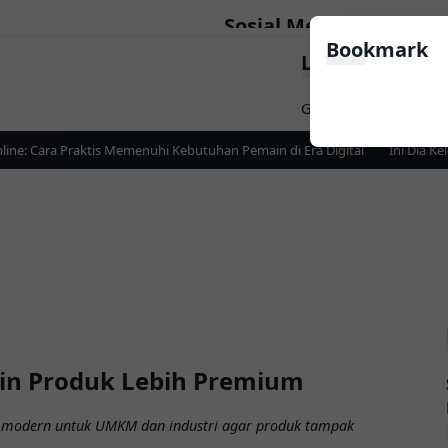
Sosial Media
Bookmark
LinkList Nav
Follow
Game
Apps
News
: Cara Praktis Memenuhi Kebutuhan Pemain di Era Digital
Ini Dia Kel
kin Produk Lebih Premium
ng modern untuk UMKM dan industri agar produk tampak