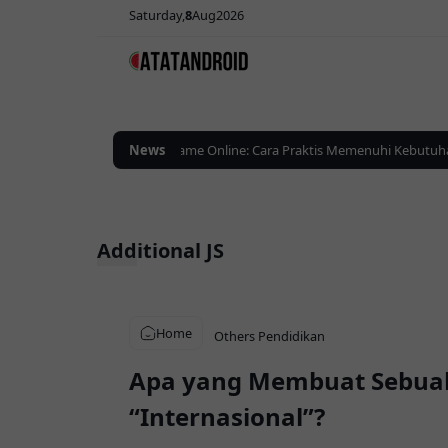
Saturday
8
Aug
2026
g Lebih Efektif
Top Up Game Online: Cara Praktis Memenuhi Kebutuhan P
News
Additional JS
Home
Others
Pendidikan
Apa yang Membuat Sebuah
“Internasional”?