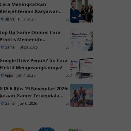
Cara Meningkatkan
Kesejahteraan Karyawan
Melalui Program yang Tepat
Jul 2, 2026
Bisnis
Top Up Game Online: Cara
Praktis Memenuhi
Kebutuhan Pemain di Era
Jul 20, 2026
Game
Digital
Google Drive Penuh? Ini Cara
Efektif Mengosongkannya!
Jun 4, 2026
Apps
GTA 6 Rilis 19 November 2026:
Jutaan Gamer Terkendala
Akses dan Industri Game
Jun 6, 2026
Game
Bergeser