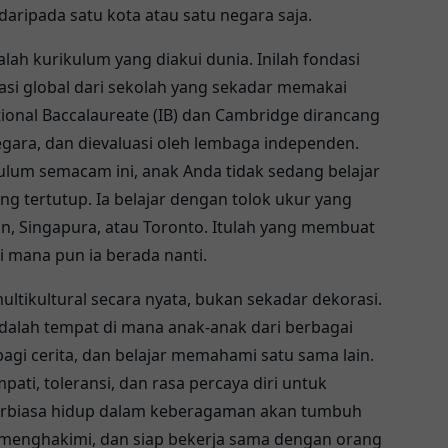
aripada satu kota atau satu negara saja.
h kurikulum yang diakui dunia. Inilah fondasi
i global dari sekolah yang sekadar memakai
tional Baccalaureate (IB) dan Cambridge dirancang
negara, dan dievaluasi oleh lembaga independen.
ulum semacam ini, anak Anda tidak sedang belajar
ng tertutup. Ia belajar dengan tolok ukur yang
, Singapura, atau Toronto. Itulah yang membuat
i mana pun ia berada nanti.
tikultural secara nyata, bukan sekadar dekorasi.
adalah tempat di mana anak-anak dari berbagai
gi cerita, dan belajar memahami satu sama lain.
mpati, toleransi, dan rasa percaya diri untuk
terbiasa hidup dalam keberagaman akan tumbuh
 menghakimi, dan siap bekerja sama dengan orang