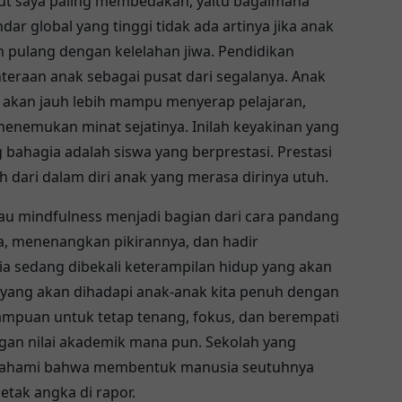
ut saya paling membedakan, yaitu bagaimana
ar global yang tinggi tidak ada artinya jika anak
 pulang dengan kelelahan jiwa. Pendidikan
hteraan anak sebagai pusat dari segalanya. Anak
 akan jauh lebih mampu menyerap pelajaran,
 menemukan minat sejatinya. Inilah keyakinan yang
 bahagia adalah siswa yang berprestasi. Prestasi
h dari dalam diri anak yang merasa dirinya utuh.
au mindfulness menjadi bagian dari cara pandang
ya, menenangkan pikirannya, dan hadir
ia sedang dibekali keterampilan hidup yang akan
ia yang akan dihadapi anak-anak kita penuh dengan
mpuan untuk tetap tenang, fokus, dan berempati
gan nilai akademik mana pun. Sekolah yang
emahami bahwa membentuk manusia seutuhnya
etak angka di rapor.