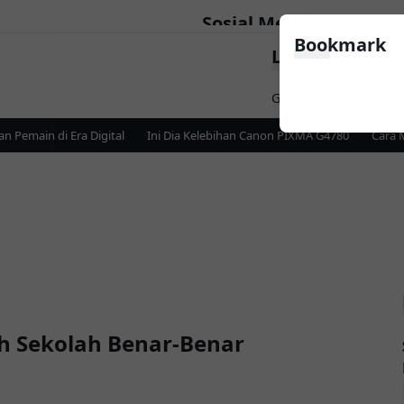
Sosial Media
Bookmark
LinkList Nav
Follow
Game
Apps
News
emain di Era Digital
Ini Dia Kelebihan Canon PIXMA G4780
Cara Me
 Sekolah Benar-Benar