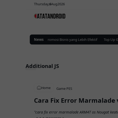
Thursday
6
Aug
2026
Solusi Iklan Digital untuk Promosi Bisnis yang Lebih Efektif
News
Top Up Gam
Additional JS
Home
Game
PES
Cara Fix Error Marmalade 
"cara fix error marmalade ARM4T os Nougat keat