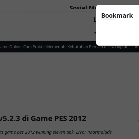
Sosial Media
Bookmark
LinkList Nav
Follow
Game
Apps
News
e Online: Cara Praktis Memenuhi Kebutuhan Pemain di Era Digital
Ini
v5.2.3 di Game PES 2012
as game pes 2012 winning eleven apk. Error (Marmalade