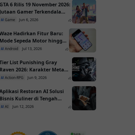
GTA 6 Rilis 19 November 2026:
Jutaan Gamer Terkendala
Akses dan Industri Game
Jun 6, 2026
Game
Bergeser
Waze Hadirkan Fitur Baru:
Mode Sepeda Motor hingga
Gemini AI
Jul 13, 2026
Android
Tier List Punishing Gray
Raven 2026: Karakter Meta
yang Paling Layak Kamu
Jun 9, 2026
Action-RPG
Build
Aplikasi Restoran AI Solusi
Bisnis Kuliner di Tengah
Banyak yang Tumbang
Jun 12, 2026
AI