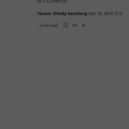
v5.2.3 [306653]) "
Yanuar Zhaldy Gemilang
Dec 10, 2018
0
2 min read