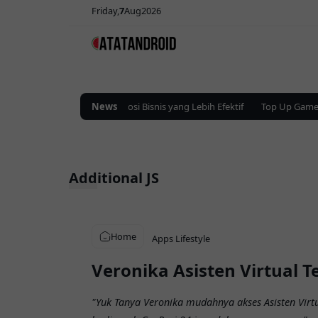
Friday
7
Aug
2026
lusi Iklan Digital untuk Promosi Bisnis yang Lebih Efektif
News
Top Up Game On
Additional JS
Home
Apps
Lifestyle
Veronika Asisten Virtual T
"Yuk Tanya Veronika mudahnya akses Asisten Virtu