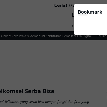
Sosial Media
Bookmark
LinkList Nav
Follow
Game
Apps
News
line: Cara Praktis Memenuhi Kebutuhan Pemain di Era Digital
Ini Dia 
elkomsel Serba Bisa
al Telkomsel yang serba bisa dengan fungsi dan fitur yang