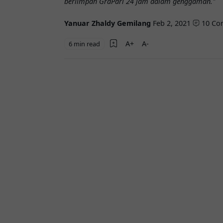
berlimpah GraPari 24 jam dalam genggaman."
Yanuar Zhaldy Gemilang
Feb 2, 2021
10 C
6 min read