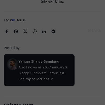
Info lebih lanjut
.
Tags:
House
Posted by
Yanuar Zhaldy Gemilang
Also known as YZG / YanuarZG.
Blogger Template Enthusiast.
See my collections ↗