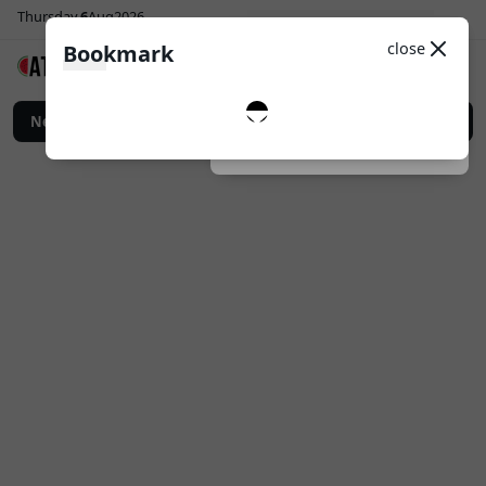
Thursday
6
Aug
2026
Sosial Media
Theme
close
Bookmark
0
Follow
romosi Bisnis yang Lebih Efektif
News
Top Up Game Online: Cara Praktis Meme
Dark
System
Light