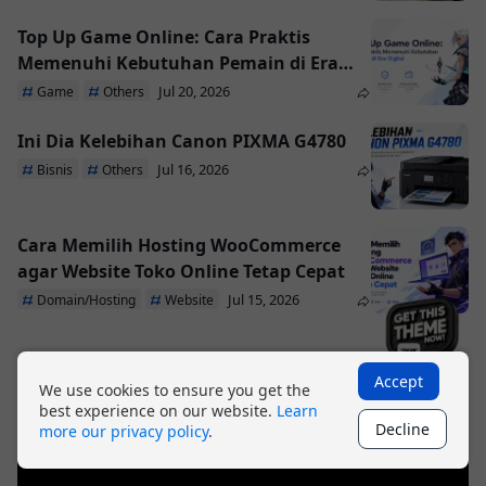
Top Up Game Online: Cara Praktis
Memenuhi Kebutuhan Pemain di Era
Digital
Jul 20, 2026
Game
Others
Ini Dia Kelebihan Canon PIXMA G4780
Jul 16, 2026
Bisnis
Others
Cara Memilih Hosting WooCommerce
agar Website Toko Online Tetap Cepat
×
Jul 15, 2026
Domain/Hosting
Website
Accept
We use cookies to ensure you get the
best experience on our website.
Learn
Decline
more our privacy policy
.