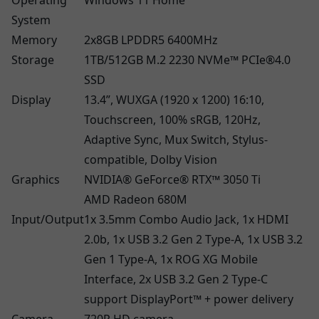
Operating
Windows 11 Home
System
Memory
2x8GB LPDDR5 6400MHz
Storage
1TB/512GB M.2 2230 NVMe™ PCIe®4.0
SSD
Display
13.4”, WUXGA (1920 x 1200) 16:10,
Touchscreen, 100% sRGB, 120Hz,
Adaptive Sync, Mux Switch, Stylus-
compatible, Dolby Vision
Graphics
NVIDIA® GeForce® RTX™ 3050 Ti
AMD Radeon 680M
Input/Output
1x 3.5mm Combo Audio Jack, 1x HDMI
2.0b, 1x USB 3.2 Gen 2 Type-A, 1x USB 3.2
Gen 1 Type-A, 1x ROG XG Mobile
Interface, 2x USB 3.2 Gen 2 Type-C
support DisplayPort™ + power delivery