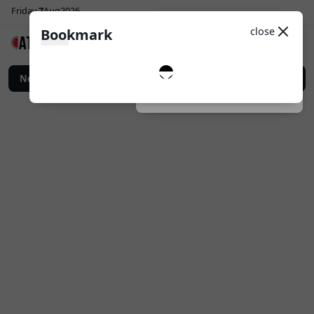
Friday
7
Aug
2026
Sosial Media
Theme
close
Bookmark
0
Follow
n Digital untuk Promosi Bisnis yang Lebih Efektif
News
Top Up Game Online: Car
Dark
System
Light