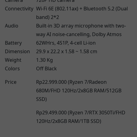
Camera
720P HD camera
Connectivity
Wi-Fi 6E (802.11ax) + Bluetooth 5.2 (Dual
band) 2*2
Audio
Built-in 3D array microphone with two-
way AI noise-cancelling, Dolby Atmos
Battery
62WHrs, 4S1P, 4-cell Li-ion
Dimension
29.9 x 22.2 x 1.58 ~ 1.58 cm
Weight
1.30 Kg
Colors
Off Black
Price
Rp22.999.000 (Ryzen 7/Radeon
680M/FHD 120Hz/2x8GB RAM/512GB
SSD)
Rp29.499.000 (Ryzen 7/RTX 3050Ti/FHD
120Hz/2x8GB RAM/1TB SSD)